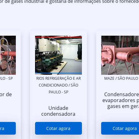
r de gases industrial e gostaria de informações sobre o forneced
LO - SP
RIOS REFRIGERAÇÃO E AR
MAZE / SÃO PAULO 
CONDICIONADO / SÃO
PAULO - SP
or de
Condensadore
evaporadores 
gases em ger
Unidade
condensadora
ra
Cotar agora
Cotar agora