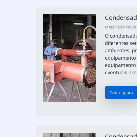
Condensad
Maze / São Paulo 
O condensador
diferentes se
ambientes, p
equipamento t
equipamento 
eventuais prob
Cotar agora
Condensado