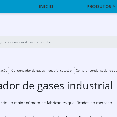
INICIO
PRODUTOS
ção condensador de gases industrial
tação
Condensador de gases industrial cotação
Comprar condensador de gas
dor de gases industrial
 criou o maior número de fabricantes qualificados do mercado