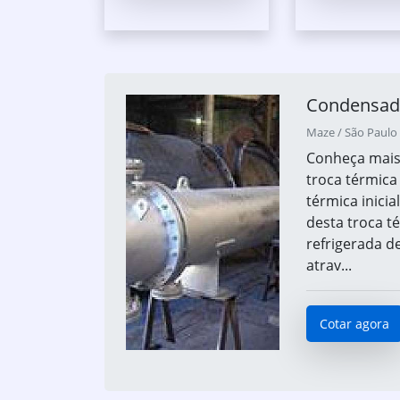
Condensado
Maze / São Paulo 
Conheça mais 
troca térmica
térmica inicia
desta troca t
refrigerada 
atrav...
Cotar agora