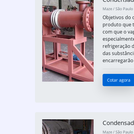
Maze / São Paulo 
Objetivos do 
produto que t
com que o vap
especialmente
refrigeração 
das substânci
encarregarão 
Cotar agora
Condensado
Maze / São Paulo 