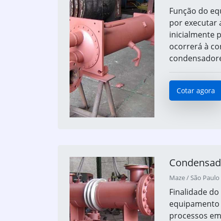
Função do eq
por executar 
inicialmente 
ocorrerá à co
condensadore
Cotar agora
Condensado
Maze / São Paulo 
Finalidade d
equipamento c
processos em 