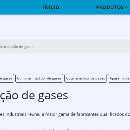
INICIO
PRODUTOS
de medição de gases
e gases
Comprar medidor de gases
Cotar medidor de gases
Aparelho de
ção de gases
ções Industriais reuniu a maior gama de fabricantes qualificados d