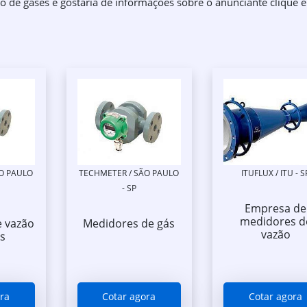
o de gases e gostaria de informações sobre o anunciante clique
O PAULO
TECHMETER / SÃO PAULO
ITUFLUX / ITU - S
- SP
Empresa de
medidores d
 vazão
Medidores de gás
vazão
s
ra
Cotar agora
Cotar agora