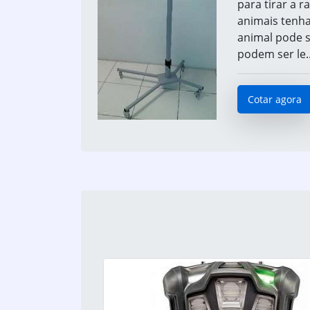
para tirar a 
animais tenh
animal pode s
podem ser le..
Cotar agora