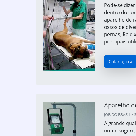
Pode-se dizer
dentro do corp
aparelho de r
ossos de dive
pernas; Raio 
principais uti
Cotar agora
Aparelho d
JOB DO BRASIL / S
A grande qual
nome sugere, 