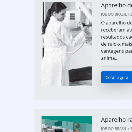
Aparelho de
JOB DO BRASIL / S
O aparelho de
receberam atu
resultados ca
de raio-x mais
vantagens par
anima...
Cotar agora
Aparelho r
JOB DO BRASIL / S