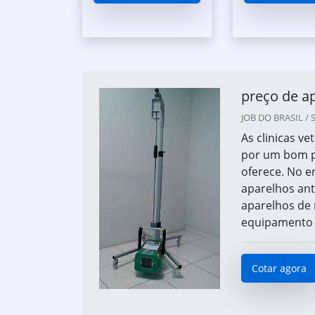
preço de ap
JOB DO BRASIL / S
As clinicas v
por um bom pr
oferece. No e
aparelhos ant
aparelhos de 
equipamento é 
Cotar agora