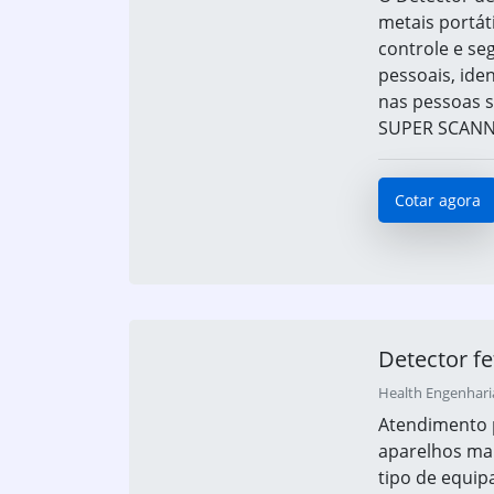
metais portát
controle e se
pessoais, ide
nas pessoas s
SUPER SCANNE
Cotar agora
Detector fet
Health Engenharia
Atendimento 
aparelhos mai
tipo de equip