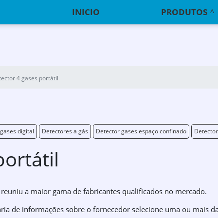
INICIO
PRODUTOS
ector 4 gases portátil
gases digital
Detectores a gás
Detector gases espaço confinado
Detector
ortátil
 reuniu a maior gama de fabricantes qualificados no mercado.
taria de informações sobre o fornecedor selecione uma ou mais d