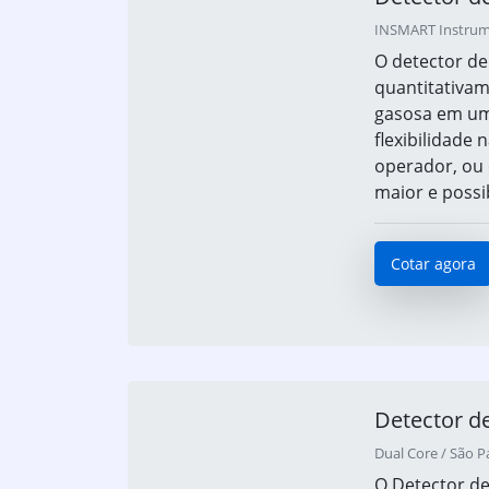
INSMART Instrumen
O detector de
quantitativa
gasosa em um
flexibilidade
operador, ou
maior e possib
Cotar agora
Detector de
Dual Core / São P
O Detector d