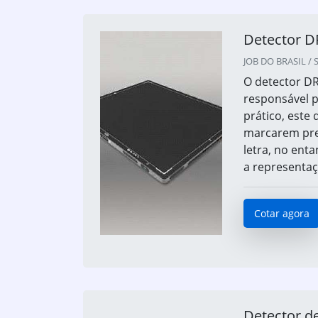
Detector DR
JOB DO BRASIL / S
O detector DR
responsável 
prático, este
marcarem pre
letra, no ent
a representaç
Cotar agora
Detector de