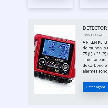
DETECTOR 
INSMART Instrumen
A RIKEN KEIKI
do mundo, o G
75 (L) x 25 (
simultaneamen
de carbono e 
alarmes sonor
Cotar agora